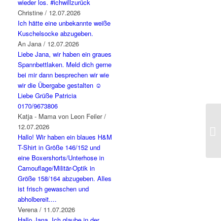
wieder los. #ichwillzurück
Christine
/
12.07.2026
Ich hätte eine unbekannte weiße
Kuschelsocke abzugeben.
An Jana
/
12.07.2026
Liebe Jana, wir haben ein graues
Spannbettlaken. Meld dich gerne
bei mir dann besprechen wir wie
wir die Übergabe gestalten ☺️
Liebe Grüße Patricia
0170/9673806
Katja - Mama von Leon Feiler
/
12.07.2026
Hallo! Wir haben ein blaues H&M
T-Shirt in Größe 146/152 und
eine Boxershorts/Unterhose in
Camouflage/Militär-Optik in
Größe 158/164 abzugeben. Alles
ist frisch gewaschen und
abholbereit....
Verena
/
11.07.2026
Hallo Jana. Ich glaube in der