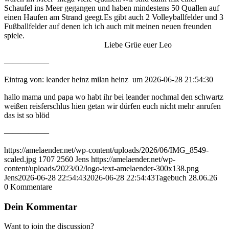
Schaufel ins Meer gegangen und haben mindestens 50 Quallen auf
einen Haufen am Strand geegt.Es gibt auch 2 Volleyballfelder und 3
Fußballfelder auf denen ich ich auch mit meinen neuen freunden
spiele.
Liebe Grüe euer Leo
—————–
Eintrag von: leander heinz milan heinz um 2026-06-28 21:54:30
hallo mama und papa wo habt ihr bei leander nochmal den schwartz
weißen reisferschlus hien getan wir dürfen euch nicht mehr anrufen
das ist so blöd
—————–
https://amelaender.net/wp-content/uploads/2026/06/IMG_8549-
scaled.jpg
1707
2560
Jens
https://amelaender.net/wp-
content/uploads/2023/02/logo-text-amelaender-300x138.png
Jens
2026-06-28 22:54:43
2026-06-28 22:54:43
Tagebuch 28.06.26
0
Kommentare
Dein Kommentar
Want to join the discussion?