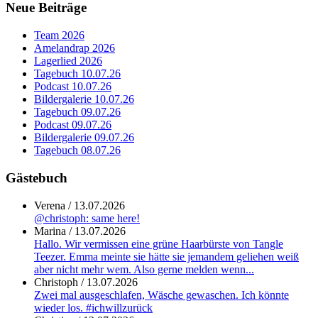
Neue Beiträge
Team 2026
Amelandrap 2026
Lagerlied 2026
Tagebuch 10.07.26
Podcast 10.07.26
Bildergalerie 10.07.26
Tagebuch 09.07.26
Podcast 09.07.26
Bildergalerie 09.07.26
Tagebuch 08.07.26
Gästebuch
Verena
/
13.07.2026
@christoph: same here!
Marina
/
13.07.2026
Hallo. Wir vermissen eine grüne Haarbürste von Tangle
Teezer. Emma meinte sie hätte sie jemandem geliehen weiß
aber nicht mehr wem. Also gerne melden wenn...
Christoph
/
13.07.2026
Zwei mal ausgeschlafen, Wäsche gewaschen. Ich könnte
wieder los. #ichwillzurück