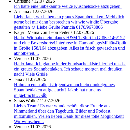
Christine
/
12.07.2026
Ich hätte eine unbekannte weiße Kuschelsocke abzugeben.
An Jana
/
12.07.2026
Liebe Jana, wir haben ein graues Spannbettlaken. Meld dich
gerne bei mir dann besprechen wir wie wir die Übergabe
gestalten ☺️ Liebe Grüße Patricia 0170/9673806
Katja - Mama von Leon Feiler
/
12.07.2026
Hallo! Wir haben ein blaues H&M T-Shirt in Größe 146/152
und eine Boxershorts/Unterhose in Camouflage/Militär-Optik
in Größe 158/164 abzugeben. Alles ist frisch gewaschen und
abholbereit....
Verena
/
11.07.2026
Hallo Jana. Ich glaube in der Fundsachenkiste hier bei uns ist
ein graues Spannbettlaken. Ich schaue morgen mal draußen
nach! Viele Grüße
Jana
/
11.07.2026
Huhu an euch alle, ist irgendwo noch ein dunkelgraues
Spannbettlaken aufgetaucht? Jakob hat nur eins
mitgebracht… 😂
Sara&Wolle
/
11.07.2026
Liebes Team! Es war wunderschön diese Freude aus
Nimmerland über den Tagebuch, Bilder und Podcast
mitzufühlen. Vielen lieben Dank für diese tolle Möglichkeit!
Wir wünschen...
Verena
/
11.07.2026