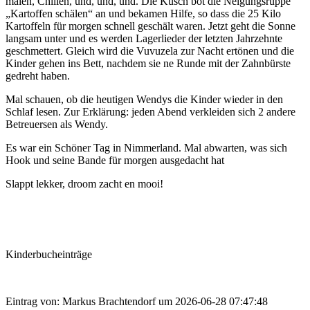
malen, Chillen, und, und, und. Die Küsch bot die Neigungsruppe
„Kartoffen schälen“ an und bekamen Hilfe, so dass die 25 Kilo
Kartoffeln für morgen schnell geschält waren. Jetzt geht die Sonne
langsam unter und es werden Lagerlieder der letzten Jahrzehnte
geschmettert. Gleich wird die Vuvuzela zur Nacht ertönen und die
Kinder gehen ins Bett, nachdem sie ne Runde mit der Zahnbürste
gedreht haben.
Mal schauen, ob die heutigen Wendys die Kinder wieder in den
Schlaf lesen. Zur Erklärung: jeden Abend verkleiden sich 2 andere
Betreuersen als Wendy.
Es war ein Schöner Tag in Nimmerland. Mal abwarten, was sich
Hook und seine Bande für morgen ausgedacht hat
Slappt lekker, droom zacht en mooi!
Kinderbucheinträge
Eintrag von: Markus Brachtendorf um 2026-06-28 07:47:48