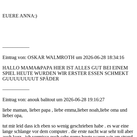
EUERE ANNA:)
—————–
Eintrag von: OSKAR WALMROTH um 2026-06-28 18:34:16
HALLO MAMA&PAPA HIER IST ALLES GUT BEI EINEM
SPIEL HEUTE WURDEN WIR ERSTER ESSEN SCHMEKT
GUUUUUUUUT SPÄDER
—————–
Eintrag von: anouk balitout um 2026-06-28 19:16:27
liebe maman, lieber papa , liebe emma,lieber noah,liebe oma und
lieber opa,
tut mir leid dass ich eben so wenig geschrieben habe . es war eine
lange schlange vor dem computer . die erste nacht war sehr toll aber
auch kurz . ich vermisse euch sehr gerne heute waren wir am strand