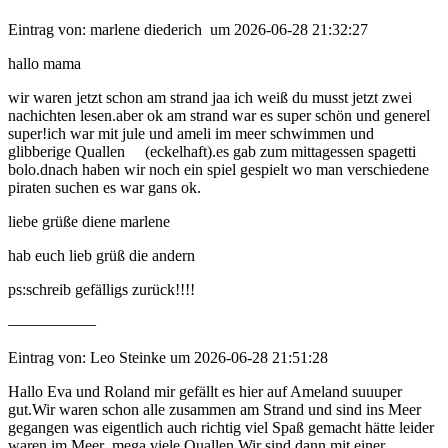
Eintrag von: marlene diederich um 2026-06-28 21:32:27
hallo mama
wir waren jetzt schon am strand jaa ich weiß du musst jetzt zwei
nachichten lesen.aber ok am strand war es super schön und generel
super!ich war mit jule und ameli im meer schwimmen und
glibberige Quallen (eckelhaft).es gab zum mittagessen spagetti
bolo.dnach haben wir noch ein spiel gespielt wo man verschiedene
piraten suchen es war gans ok.
liebe grüße diene marlene
hab euch lieb grüß die andern
ps:schreib gefälligs zurück!!!!
—————–
Eintrag von: Leo Steinke um 2026-06-28 21:51:28
Hallo Eva und Roland mir gefällt es hier auf Ameland suuuper
gut.Wir waren schon alle zusammen am Strand und sind ins Meer
gegangen was eigentlich auch richtig viel Spaß gemacht hätte leider
waren im Meer mega viele Quallen.Wir sind dann mit einer