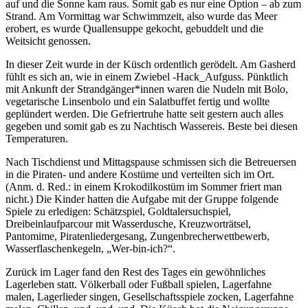
auf und die Sonne kam raus. Somit gab es nur eine Option – ab zum
Strand. Am Vormittag war Schwimmzeit, also wurde das Meer
erobert, es wurde Quallensuppe gekocht, gebuddelt und die
Weitsicht genossen.
In dieser Zeit wurde in der Küsch ordentlich gerödelt. Am Gasherd
fühlt es sich an, wie in einem Zwiebel -Hack_Aufguss. Pünktlich
mit Ankunft der Strandgänger*innen waren die Nudeln mit Bolo,
vegetarische Linsenbolo und ein Salatbuffet fertig und wollte
geplündert werden. Die Gefriertruhe hatte seit gestern auch alles
gegeben und somit gab es zu Nachtisch Wassereis. Beste bei diesen
Temperaturen.
Nach Tischdienst und Mittagspause schmissen sich die Betreuersen
in die Piraten- und andere Kostüme und verteilten sich im Ort.
(Anm. d. Red.: in einem Krokodilkostüm im Sommer friert man
nicht.) Die Kinder hatten die Aufgabe mit der Gruppe folgende
Spiele zu erledigen: Schätzspiel, Goldtalersuchspiel,
Dreibeinlaufparcour mit Wasserdusche, Kreuzworträtsel,
Pantomime, Piratenliedergesang, Zungenbrecherwettbewerb,
Wasserflaschenkegeln, „Wer-bin-ich?“.
Zurück im Lager fand den Rest des Tages ein gewöhnliches
Lagerleben statt. Völkerball oder Fußball spielen, Lagerfahne
malen, Lagerlieder singen, Gesellschaftsspiele zocken, Lagerfahne