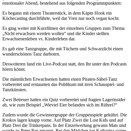
emotionaler Abend, bestehend aus folgenden Programmpunkten:
Es begann mit einem Theaterstück, in dem Käptn Hook ein
Köchecasting durchführte, weil dat Vren nur noch vegan kocht.
Es ging weiter mit Kurzfilmen der einzelnen Gruppen zum Thema
„Nicht erwachsen werden wollen“ und die Kinder stellten
Erwachsenenleben vs. Kinderleben dar.
Es gab eine Tanzgruppe, die mit Tüchern und Schwarzlicht einen
wunderschönen Tanz darboten.
Desweiteren fand ein Live-Podcast statt, den Ihr unter den Podcasts
hören könnt.
Die männlichen Erwachsenen hatten einen Piraten-Säbel-Tanz
vorbereitet und erstaunten das Publikum mit irren Schauspiel- und
Tanzkünsten.
Zwei Betreuer hatten ein Quiz vorbereitet und fragten Lagerinsider
ab, wie zum Beispiel „Wieviel Eier befanden sich im Rührei?“
Zudem wurde die Gewinnergruppe der Gruppenspiele gekührt. Die
Krokos lagen knapp vorne. Auf Platz Zwei die Lost Kids und auf
Platz Drei die Trinkerpans. In der Einzelwertung gewann Mats und
wurde zu Peter Pan ernannt. Bei den Mädchen lag Katharina vorne.