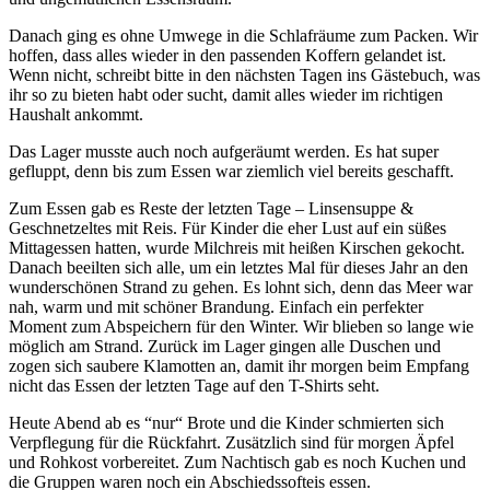
Danach ging es ohne Umwege in die Schlafräume zum Packen. Wir
hoffen, dass alles wieder in den passenden Koffern gelandet ist.
Wenn nicht, schreibt bitte in den nächsten Tagen ins Gästebuch, was
ihr so zu bieten habt oder sucht, damit alles wieder im richtigen
Haushalt ankommt.
Das Lager musste auch noch aufgeräumt werden. Es hat super
gefluppt, denn bis zum Essen war ziemlich viel bereits geschafft.
Zum Essen gab es Reste der letzten Tage – Linsensuppe &
Geschnetzeltes mit Reis. Für Kinder die eher Lust auf ein süßes
Mittagessen hatten, wurde Milchreis mit heißen Kirschen gekocht.
Danach beeilten sich alle, um ein letztes Mal für dieses Jahr an den
wunderschönen Strand zu gehen. Es lohnt sich, denn das Meer war
nah, warm und mit schöner Brandung. Einfach ein perfekter
Moment zum Abspeichern für den Winter. Wir blieben so lange wie
möglich am Strand. Zurück im Lager gingen alle Duschen und
zogen sich saubere Klamotten an, damit ihr morgen beim Empfang
nicht das Essen der letzten Tage auf den T-Shirts seht.
Heute Abend ab es “nur“ Brote und die Kinder schmierten sich
Verpflegung für die Rückfahrt. Zusätzlich sind für morgen Äpfel
und Rohkost vorbereitet. Zum Nachtisch gab es noch Kuchen und
die Gruppen waren noch ein Abschiedssofteis essen.