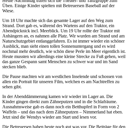
Heute Nachmittag trafen sich die Theater- und Tanzgruppe zum
Üben. Einige Kinder spielten mit Betreuersen Baseball auf der
Wiese.
Um 18 Uhr machte sich das gesamte Lager auf den Weg zum
Strand. Dort gab es, während des Wartens auf den Traktor, ein
Abendpicknick incl. Meerblick. Um 19 Uhr rollte der Traktor mit
Anhängern an, es nahmen alle Platz. Wir wurden am Strand und am
Naturschutzgebiet entlanggefahren. Es ist immer wieder ein schöner
Ausblick, man sieht einen tollen Sonnenuntergang und es wird
nochmal mehr deutlich, wie schön diese Perle im Meer eigentlich ist.
Heute mussten wir allerdings eine kleine Strecke zu Fuß gehen, weil
das ganze Gespann samt Menschen zu schwer war und im Sand
stecken blieb.
Die Pause machten wir am westlichen Inselende und schossen von
allen ein Portrait für unseren Film, welchen es am Nachtreffen zu
sehen gibt.
In der Abenddämmerung kamen wir wieder im Lager an. Die
Kinder gingen direkt zum Zähneputzen und in die Schlafräume.
Ausnahmsweise gab es dann noch ein Betthupferl in Form von 2
Waffeln – und das nach dem Zähneputzen – Nimmerland hat eben.
Jetzt sind die Wendys wieder am Start und lesen vor.
Die Betreuersen haben heute noch gut was vor. Die Beiträge für den