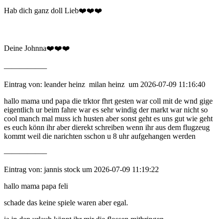
Hab dich ganz doll Lieb❤️❤️❤️
Deine Johnna❤️❤️❤️
—————–
Eintrag von: leander heinz milan heinz um 2026-07-09 11:16:40
hallo mama und papa die trktor fhrt gesten war coll mit de wnd gige
eigentlich ur beim fahre war es sehr windig der markt war nicht so
cool manch mal muss ich husten aber sonst geht es uns gut wie geht
es euch könn ihr aber dierekt schreiben wenn ihr aus dem flugzeug
kommt weil die narichten sschon u 8 uhr aufgehangen werden
—————–
Eintrag von: jannis stock um 2026-07-09 11:19:22
hallo mama papa feli
schade das keine spiele waren aber egal.