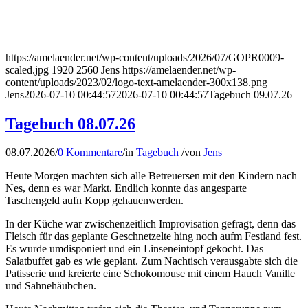
—————–
https://amelaender.net/wp-content/uploads/2026/07/GOPR0009-
scaled.jpg
1920
2560
Jens
https://amelaender.net/wp-
content/uploads/2023/02/logo-text-amelaender-300x138.png
Jens
2026-07-10 00:44:57
2026-07-10 00:44:57
Tagebuch 09.07.26
Tagebuch 08.07.26
08.07.2026
/
0 Kommentare
/
in
Tagebuch
/
von
Jens
Heute Morgen machten sich alle Betreuersen mit den Kindern nach
Nes, denn es war Markt. Endlich konnte das angesparte
Taschengeld aufn Kopp gehauenwerden.
In der Küche war zwischenzeitlich Improvisation gefragt, denn das
Fleisch für das geplante Geschnetzelte hing noch aufm Festland fest.
Es wurde umdisponiert und ein Linseneintopf gekocht. Das
Salatbuffet gab es wie geplant. Zum Nachtisch verausgabte sich die
Patisserie und kreierte eine Schokomouse mit einem Hauch Vanille
und Sahnehäubchen.