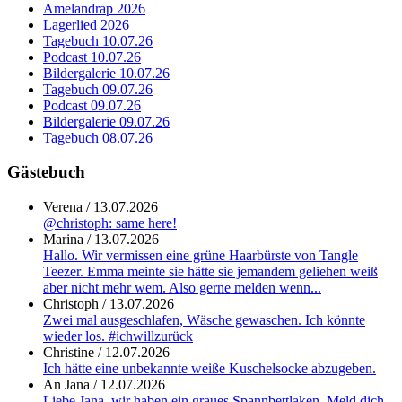
Amelandrap 2026
Lagerlied 2026
Tagebuch 10.07.26
Podcast 10.07.26
Bildergalerie 10.07.26
Tagebuch 09.07.26
Podcast 09.07.26
Bildergalerie 09.07.26
Tagebuch 08.07.26
Gästebuch
Verena
/
13.07.2026
@christoph: same here!
Marina
/
13.07.2026
Hallo. Wir vermissen eine grüne Haarbürste von Tangle
Teezer. Emma meinte sie hätte sie jemandem geliehen weiß
aber nicht mehr wem. Also gerne melden wenn...
Christoph
/
13.07.2026
Zwei mal ausgeschlafen, Wäsche gewaschen. Ich könnte
wieder los. #ichwillzurück
Christine
/
12.07.2026
Ich hätte eine unbekannte weiße Kuschelsocke abzugeben.
An Jana
/
12.07.2026
Liebe Jana, wir haben ein graues Spannbettlaken. Meld dich