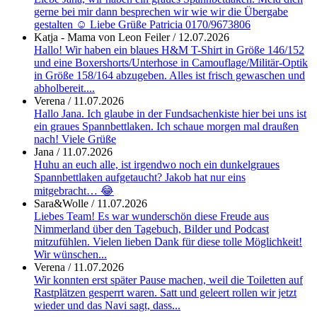
gerne bei mir dann besprechen wir wie wir die Übergabe
gestalten ☺️ Liebe Grüße Patricia 0170/9673806
Katja - Mama von Leon Feiler
/
12.07.2026
Hallo! Wir haben ein blaues H&M T-Shirt in Größe 146/152
und eine Boxershorts/Unterhose in Camouflage/Militär-Optik
in Größe 158/164 abzugeben. Alles ist frisch gewaschen und
abholbereit....
Verena
/
11.07.2026
Hallo Jana. Ich glaube in der Fundsachenkiste hier bei uns ist
ein graues Spannbettlaken. Ich schaue morgen mal draußen
nach! Viele Grüße
Jana
/
11.07.2026
Huhu an euch alle, ist irgendwo noch ein dunkelgraues
Spannbettlaken aufgetaucht? Jakob hat nur eins
mitgebracht… 😂
Sara&Wolle
/
11.07.2026
Liebes Team! Es war wunderschön diese Freude aus
Nimmerland über den Tagebuch, Bilder und Podcast
mitzufühlen. Vielen lieben Dank für diese tolle Möglichkeit!
Wir wünschen...
Verena
/
11.07.2026
Wir konnten erst später Pause machen, weil die Toiletten auf
Rastplätzen gesperrt waren. Satt und geleert rollen wir jetzt
wieder und das Navi sagt, dass...