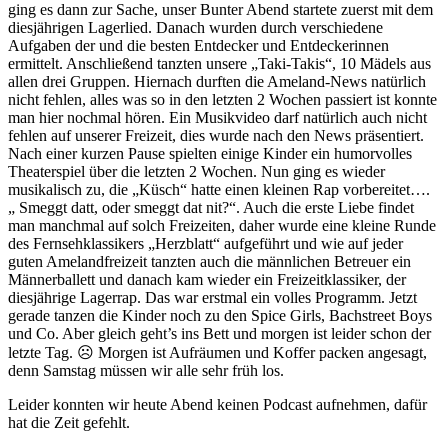
ging es dann zur Sache, unser Bunter Abend startete zuerst mit dem
diesjährigen Lagerlied. Danach wurden durch verschiedene
Aufgaben der und die besten Entdecker und Entdeckerinnen
ermittelt. Anschließend tanzten unsere „Taki-Takis“, 10 Mädels aus
allen drei Gruppen. Hiernach durften die Ameland-News natürlich
nicht fehlen, alles was so in den letzten 2 Wochen passiert ist konnte
man hier nochmal hören. Ein Musikvideo darf natürlich auch nicht
fehlen auf unserer Freizeit, dies wurde nach den News präsentiert.
Nach einer kurzen Pause spielten einige Kinder ein humorvolles
Theaterspiel über die letzten 2 Wochen. Nun ging es wieder
musikalisch zu, die „Küsch“ hatte einen kleinen Rap vorbereitet….
„ Smeggt datt, oder smeggt dat nit?“. Auch die erste Liebe findet
man manchmal auf solch Freizeiten, daher wurde eine kleine Runde
des Fernsehklassikers „Herzblatt“ aufgeführt und wie auf jeder
guten Amelandfreizeit tanzten auch die männlichen Betreuer ein
Männerballett und danach kam wieder ein Freizeitklassiker, der
diesjährige Lagerrap. Das war erstmal ein volles Programm. Jetzt
gerade tanzen die Kinder noch zu den Spice Girls, Bachstreet Boys
und Co. Aber gleich geht’s ins Bett und morgen ist leider schon der
letzte Tag. ☹ Morgen ist Aufräumen und Koffer packen angesagt,
denn Samstag müssen wir alle sehr früh los.
Leider konnten wir heute Abend keinen Podcast aufnehmen, dafür
hat die Zeit gefehlt.