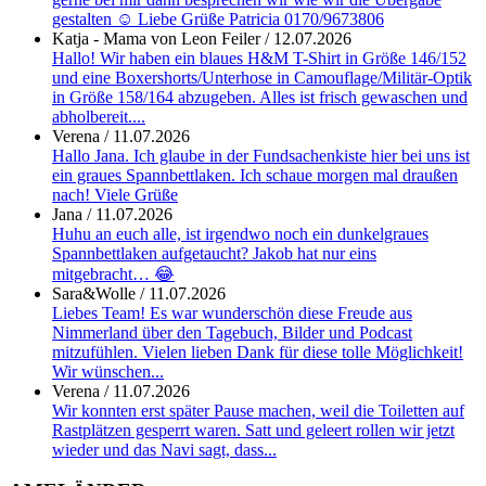
gestalten ☺️ Liebe Grüße Patricia 0170/9673806
Katja - Mama von Leon Feiler
/
12.07.2026
Hallo! Wir haben ein blaues H&M T-Shirt in Größe 146/152
und eine Boxershorts/Unterhose in Camouflage/Militär-Optik
in Größe 158/164 abzugeben. Alles ist frisch gewaschen und
abholbereit....
Verena
/
11.07.2026
Hallo Jana. Ich glaube in der Fundsachenkiste hier bei uns ist
ein graues Spannbettlaken. Ich schaue morgen mal draußen
nach! Viele Grüße
Jana
/
11.07.2026
Huhu an euch alle, ist irgendwo noch ein dunkelgraues
Spannbettlaken aufgetaucht? Jakob hat nur eins
mitgebracht… 😂
Sara&Wolle
/
11.07.2026
Liebes Team! Es war wunderschön diese Freude aus
Nimmerland über den Tagebuch, Bilder und Podcast
mitzufühlen. Vielen lieben Dank für diese tolle Möglichkeit!
Wir wünschen...
Verena
/
11.07.2026
Wir konnten erst später Pause machen, weil die Toiletten auf
Rastplätzen gesperrt waren. Satt und geleert rollen wir jetzt
wieder und das Navi sagt, dass...