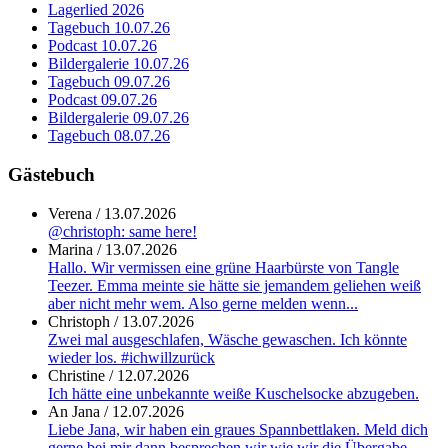
Lagerlied 2026
Tagebuch 10.07.26
Podcast 10.07.26
Bildergalerie 10.07.26
Tagebuch 09.07.26
Podcast 09.07.26
Bildergalerie 09.07.26
Tagebuch 08.07.26
Gästebuch
Verena
/
13.07.2026
@christoph: same here!
Marina
/
13.07.2026
Hallo. Wir vermissen eine grüne Haarbürste von Tangle
Teezer. Emma meinte sie hätte sie jemandem geliehen weiß
aber nicht mehr wem. Also gerne melden wenn...
Christoph
/
13.07.2026
Zwei mal ausgeschlafen, Wäsche gewaschen. Ich könnte
wieder los. #ichwillzurück
Christine
/
12.07.2026
Ich hätte eine unbekannte weiße Kuschelsocke abzugeben.
An Jana
/
12.07.2026
Liebe Jana, wir haben ein graues Spannbettlaken. Meld dich
gerne bei mir dann besprechen wir wie wir die Übergabe