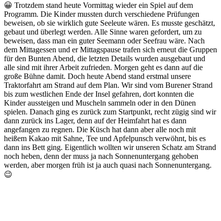
😀 Trotzdem stand heute Vormittag wieder ein Spiel auf dem
Programm. Die Kinder mussten durch verschiedene Prüfungen
beweisen, ob sie wirklich gute Seeleute wären. Es musste geschätzt,
gebaut und überlegt werden. Alle Sinne waren gefordert, um zu
beweisen, dass man ein guter Seemann oder Seefrau wäre. Nach
dem Mittagessen und er Mittagspause trafen sich erneut die Gruppen
für den Bunten Abend, die letzten Details wurden ausgebaut und
alle sind mit ihrer Arbeit zufrieden. Morgen geht es dann auf die
große Bühne damit. Doch heute Abend stand erstmal unsere
Traktorfahrt am Strand auf dem Plan. Wir sind vom Burener Strand
bis zum westlichen Ende der Insel gefahren, dort konnten die
Kinder aussteigen und Muscheln sammeln oder in den Dünen
spielen. Danach ging es zurück zum Startpunkt, recht zügig sind wir
dann zurück ins Lager, denn auf der Heimfahrt hat es dann
angefangen zu regnen. Die Küsch hat dann aber alle noch mit
heißem Kakao mit Sahne, Tee und Apfelpunsch verwöhnt, bis es
dann ins Bett ging. Eigentlich wollten wir unseren Schatz am Strand
noch heben, denn der muss ja nach Sonnenuntergang gehoben
werden, aber morgen früh ist ja auch quasi nach Sonnenuntergang.
😉