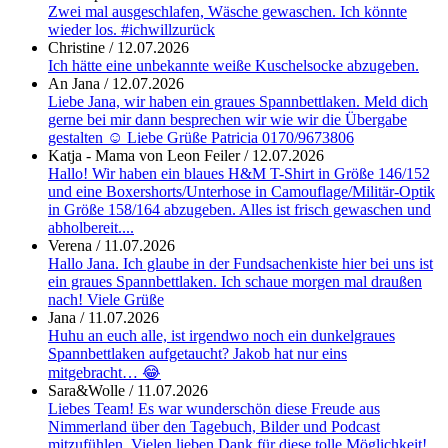
Zwei mal ausgeschlafen, Wäsche gewaschen. Ich könnte
wieder los. #ichwillzurück
Christine
/
12.07.2026
Ich hätte eine unbekannte weiße Kuschelsocke abzugeben.
An Jana
/
12.07.2026
Liebe Jana, wir haben ein graues Spannbettlaken. Meld dich
gerne bei mir dann besprechen wir wie wir die Übergabe
gestalten ☺️ Liebe Grüße Patricia 0170/9673806
Katja - Mama von Leon Feiler
/
12.07.2026
Hallo! Wir haben ein blaues H&M T-Shirt in Größe 146/152
und eine Boxershorts/Unterhose in Camouflage/Militär-Optik
in Größe 158/164 abzugeben. Alles ist frisch gewaschen und
abholbereit....
Verena
/
11.07.2026
Hallo Jana. Ich glaube in der Fundsachenkiste hier bei uns ist
ein graues Spannbettlaken. Ich schaue morgen mal draußen
nach! Viele Grüße
Jana
/
11.07.2026
Huhu an euch alle, ist irgendwo noch ein dunkelgraues
Spannbettlaken aufgetaucht? Jakob hat nur eins
mitgebracht… 😂
Sara&Wolle
/
11.07.2026
Liebes Team! Es war wunderschön diese Freude aus
Nimmerland über den Tagebuch, Bilder und Podcast
mitzufühlen. Vielen lieben Dank für diese tolle Möglichkeit!