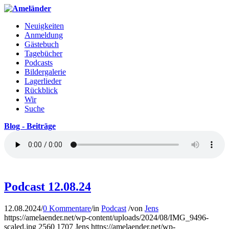
Neuigkeiten
Anmeldung
Gästebuch
Tagebücher
Podcasts
Bildergalerie
Lagerlieder
Rückblick
Wir
Suche
Blog - Beiträge
Podcast 12.08.24
12.08.2024
/
0 Kommentare
/
in
Podcast
/
von
Jens
https://amelaender.net/wp-content/uploads/2024/08/IMG_9496-
scaled.jpg
2560
1707
Jens
https://amelaender.net/wp-