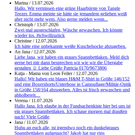
Marina
/
13.07.2026
Hallo. Wir vermissen eine grüne Haarbürste von Tangle
Teezer. Emma meinte sie hätte sie jemandem geliehen weiß
aber nicht mehr wem. Also gerne melden wenn...
Christoph
/
13.07.2026
Zwei mal ausgeschlafen, Wäsche gewaschen. Ich könnte
wieder los. #ichwillzurück
Christine
/
12.07.2026
Ich hätte eine unbekannte weiße Kuschelsocke abzugeben.
An Jana
/
12.07.2026
Liebe Jana, wir haben ein graues Spannbettlaken. Meld dich
gerne bei mir dann besprechen wir wie wir die Übergabe
gestalten ☺️ Liebe Grüße Patricia 0170/9673806
Katja - Mama von Leon Feiler
/
12.07.2026
Hallo! Wir haben ein blaues H&M T-Shirt in Größe 146/152
und eine Boxershorts/Unterhose in Camouflage/Militär-Optik
in Größe 158/164 abzugeben. Alles ist frisch gewaschen und
abholbereit....
Verena
/
11.07.2026
Hallo Jana. Ich glaube in der Fundsachenkiste hier bei uns ist
ein graues Spannbettlaken. Ich schaue morgen mal draußen
nach! Viele Grüße
Jana
/
11.07.2026
Huhu an euch alle, ist irgendwo noch ein dunkelgraues
Spannbettlaken aufgetaucht? Jakob hat nur eins