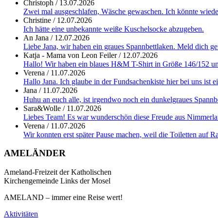
Christoph
/
13.07.2026
Zwei mal ausgeschlafen, Wäsche gewaschen. Ich könnte wieder
Christine
/
12.07.2026
Ich hätte eine unbekannte weiße Kuschelsocke abzugeben.
An Jana
/
12.07.2026
Liebe Jana, wir haben ein graues Spannbettlaken. Meld dich g
Katja - Mama von Leon Feiler
/
12.07.2026
Hallo! Wir haben ein blaues H&M T-Shirt in Größe 146/152 und
Verena
/
11.07.2026
Hallo Jana. Ich glaube in der Fundsachenkiste hier bei uns ist
Jana
/
11.07.2026
Huhu an euch alle, ist irgendwo noch ein dunkelgraues Spannb
Sara&Wolle
/
11.07.2026
Liebes Team! Es war wunderschön diese Freude aus Nimmerland 
Verena
/
11.07.2026
Wir konnten erst später Pause machen, weil die Toiletten auf Ras
AMELÄNDER
Ameland-Freizeit der Katholischen
Kirchengemeinde Links der Mosel
AMELAND – immer eine Reise wert!
Aktivitäten