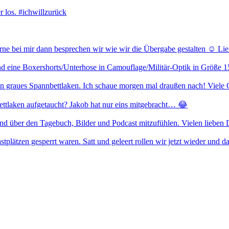
 los. #ichwillzurück
erne bei mir dann besprechen wir wie wir die Übergabe gestalten ☺️ L
 eine Boxershorts/Unterhose in Camouflage/Militär-Optik in Größe 158
 ein graues Spannbettlaken. Ich schaue morgen mal draußen nach! Viele
ettlaken aufgetaucht? Jakob hat nur eins mitgebracht… 😂
über den Tagebuch, Bilder und Podcast mitzufühlen. Vielen lieben Da
tplätzen gesperrt waren. Satt und geleert rollen wir jetzt wieder und da