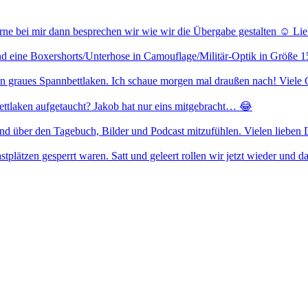
erne bei mir dann besprechen wir wie wir die Übergabe gestalten ☺️ L
 eine Boxershorts/Unterhose in Camouflage/Militär-Optik in Größe 158
 ein graues Spannbettlaken. Ich schaue morgen mal draußen nach! Viele
ettlaken aufgetaucht? Jakob hat nur eins mitgebracht… 😂
über den Tagebuch, Bilder und Podcast mitzufühlen. Vielen lieben Da
tplätzen gesperrt waren. Satt und geleert rollen wir jetzt wieder und da