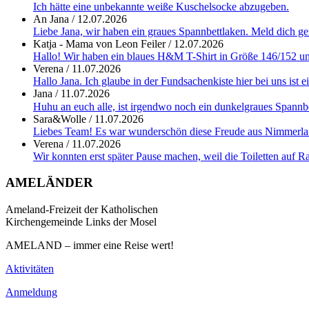
Ich hätte eine unbekannte weiße Kuschelsocke abzugeben.
An Jana
/
12.07.2026
Liebe Jana, wir haben ein graues Spannbettlaken. Meld dich g
Katja - Mama von Leon Feiler
/
12.07.2026
Hallo! Wir haben ein blaues H&M T-Shirt in Größe 146/152 und
Verena
/
11.07.2026
Hallo Jana. Ich glaube in der Fundsachenkiste hier bei uns ist
Jana
/
11.07.2026
Huhu an euch alle, ist irgendwo noch ein dunkelgraues Spannb
Sara&Wolle
/
11.07.2026
Liebes Team! Es war wunderschön diese Freude aus Nimmerland 
Verena
/
11.07.2026
Wir konnten erst später Pause machen, weil die Toiletten auf Ras
AMELÄNDER
Ameland-Freizeit der Katholischen
Kirchengemeinde Links der Mosel
AMELAND – immer eine Reise wert!
Aktivitäten
Anmeldung