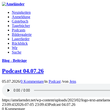
Neuigkeiten
Anmeldung
Gästebuch
Tagebücher
Podcasts
Bildergalerie
Lagerlieder
Rückblick
Wir
Suche
Blog - Beiträge
Podcast 04.07.26
05.07.2026
/
0 Kommentare
/
in
Podcast
/
von
Jens
https://amelaender.net/wp-content/uploads/2023/02/logo-text-amelae
23:09:43
2026-07-05 23:09:43
Podcast 04.07.26
0
Kommentare